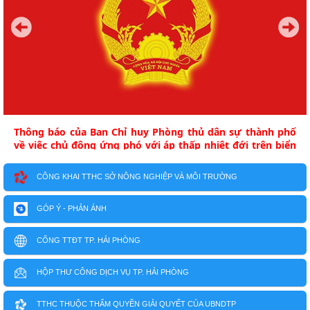
Thông báo của Ban Chỉ huy Phòng thủ dân sự thành phố
về việc chủ động ứng phó với áp thấp nhiệt đới trên biển
Đông
CÔNG KHAI TTHC SỞ NÔNG NGHIỆP VÀ MÔI TRƯỜNG
GÓP Ý - PHẢN ÁNH
CỔNG TTĐT TP. HẢI PHÒNG
HỘP THƯ CÔNG DỊCH VỤ TP. HẢI PHÒNG
TTHC THUỘC THẨM QUYỀN GIẢI QUYẾT CỦA UBNDTP