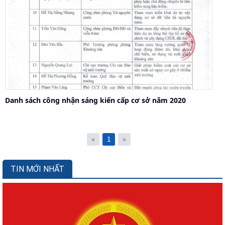
Danh sách công nhận sáng kiến cấp cơ sở năm 2020
«
»
1
TIN MỚI NHẤT