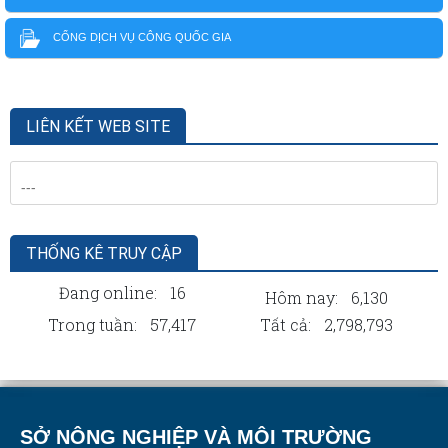
CỔNG DỊCH VỤ CÔNG QUỐC GIA
LIÊN KẾT WEB SITE
THỐNG KÊ TRUY CẬP
Đang online:
16
Hôm nay:
6,130
Trong tuần:
57,417
Tất cả:
2,798,793
SỞ NÔNG NGHIỆP VÀ MÔI TRƯỜNG