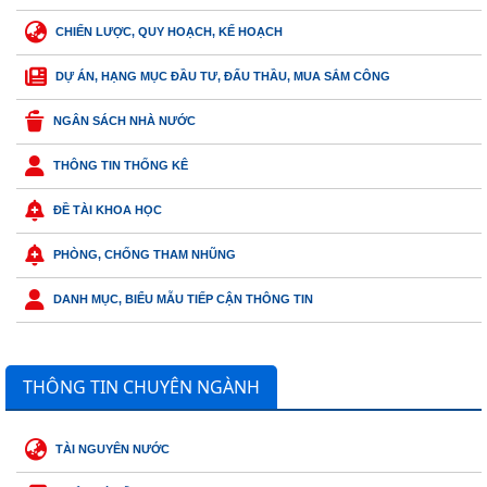
CHIẾN LƯỢC, QUY HOẠCH, KẾ HOẠCH
DỰ ÁN, HẠNG MỤC ĐẦU TƯ, ĐẤU THẦU, MUA SẮM CÔNG
NGÂN SÁCH NHÀ NƯỚC
THÔNG TIN THỐNG KÊ
ĐỀ TÀI KHOA HỌC
PHÒNG, CHỐNG THAM NHŨNG
DANH MỤC, BIỂU MẪU TIẾP CẬN THÔNG TIN
THÔNG TIN CHUYÊN NGÀNH
TÀI NGUYÊN NƯỚC