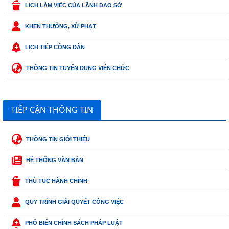
LỊCH LÀM VIỆC CỦA LÃNH ĐẠO SỞ
KHEN THƯỞNG, XỬ PHẠT
LỊCH TIẾP CÔNG DÂN
THÔNG TIN TUYỂN DỤNG VIÊN CHỨC
TIẾP CẬN THÔNG TIN
THÔNG TIN GIỚI THIỆU
HỆ THỐNG VĂN BẢN
THỦ TỤC HÀNH CHÍNH
QUY TRÌNH GIẢI QUYẾT CÔNG VIỆC
PHỔ BIẾN CHÍNH SÁCH PHÁP LUẬT