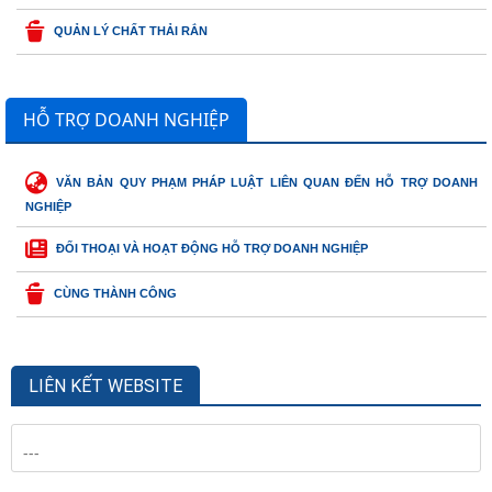
QUẢN LÝ CHẤT THẢI RẮN
HỖ TRỢ DOANH NGHIỆP
VĂN BẢN QUY PHẠM PHÁP LUẬT LIÊN QUAN ĐẾN HỖ TRỢ DOANH
NGHIỆP
ĐỐI THOẠI VÀ HOẠT ĐỘNG HỖ TRỢ DOANH NGHIỆP
CÙNG THÀNH CÔNG
LIÊN KẾT WEBSITE