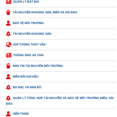
QUẢN LÝ ĐẤT ĐAI
TÀI NGUYÊN KHOÁNG SẢN, BIỂN VÀ HẢI ĐẢO
BẢO VỆ MÔI TRƯỜNG
TÀI NGUYÊN KHOÁNG SẢN
KHÍ TƯỢNG THỦY VĂN
THÔNG BÁO XẢ THẢI
BẢN TIN TÀI NGUYÊN MÔI TRƯỜNG
BIẾN ĐỔI KHÍ HẬU
ĐO ĐẠC VÀ BẢN ĐỒ
QUẢN LÝ TỔNG HỢP TÀI NGUYÊN VÀ BẢO VỆ MÔI TRƯỜNG BIỂN, HẢI
ĐẢO
VIỄN THÁM