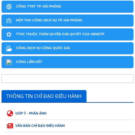
CỔNG TTĐT TP. HẢI PHÒNG
HỘP THƯ CÔNG DỊCH VỤ TP. HẢI PHÒNG
TTHC THUỘC THẨM QUYỀN GIẢI QUYẾT CỦA UBNDTP
CỔNG DỊCH VỤ CÔNG QUỐC GIA
CỔNG LIÊN KẾT
THÔNG TIN CHỈ ĐẠO ĐIỀU HÀNH
GÓP Ý - PHẢN ÁNH
VĂN BẢN CHỈ ĐẠO ĐIỀU HÀNH