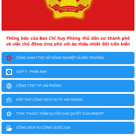
Thông báo của Ban Chỉ huy Phòng thủ dân sự thành phố
về việc chủ động ứng phó với áp thấp nhiệt đới trên biển
Đông
CÔNG KHAI TTHC SỞ NÔNG NGHIỆP VÀ MÔI TRƯỜNG
GÓP Ý - PHẢN ÁNH
CỔNG TTĐT TP. HẢI PHÒNG
HỘP THƯ CÔNG DỊCH VỤ TP. HẢI PHÒNG
TTHC THUỘC THẨM QUYỀN GIẢI QUYẾT CỦA UBNDTP
CỔNG DỊCH VỤ CÔNG QUỐC GIA