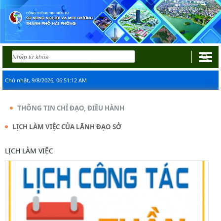
Chủ nhật, 9/8/2026, 06:51:12 AM
THÔNG TIN CHỈ ĐẠO, ĐIỀU HÀNH
LỊCH LÀM VIỆC CỦA LÃNH ĐẠO SỞ
LỊCH LÀM VIỆC