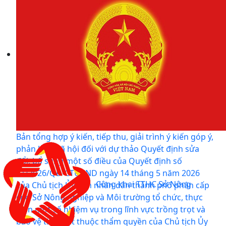
Bản tổng hợp ý kiến, tiếp thu, giải trình ý kiến góp ý,
phản biện xã hội đối với dự thảo Quyết định sửa
đổi, bổ sung một số điều của Quyết định số
31/2026/QĐ-CTUBND ngày 14 tháng 5 năm 2026
Công khai TTHC Sở Nông
của Chủ tịch Ủy ban nhân dân thành phố phân cấp
cho Sở Nông nghiệp và Môi trường tổ chức, thực
hiện một số nhiệm vụ trong lĩnh vực trồng trọt và
bảo vệ thực vật thuộc thẩm quyền của Chủ tịch Ủy