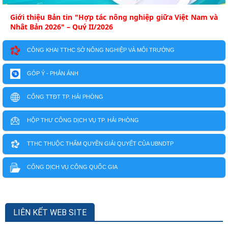
Giới thiệu Bản tin "Hợp tác nông nghiệp giữa Việt Nam và
Nhật Bản 2026" – Quý II/2026
CÔNG KHAI TTHC SỞ NÔNG NGHIỆP VÀ MÔI TRƯỜNG
GÓP Ý - PHẢN ÁNH
CỔNG TTĐT TP. HẢI PHÒNG
HỘP THƯ CÔNG DỊCH VỤ TP. HẢI PHÒNG
TTHC THUỘC THẨM QUYỀN GIẢI QUYẾT CỦA UBNDTP
CỔNG DỊCH VỤ CÔNG QUỐC GIA
LIÊN KẾT WEB SITE