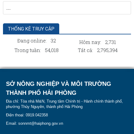
THỐNG KÊ TRUY CẬP
Đang online:
32
Hôm nay:
2,731
Trong tuần:
54,018
Tất cả:
2,795,394
SỞ NÔNG NGHIỆP VÀ MÔI TRƯỜNG
THÀNH PHỐ HẢI PHÒNG
Địa chỉ: Tòa nhà M&N, Trung tâm Chính trị - Hành chính thành phố,
phường Thủy Nguyên, thành phố Hải Phòng
Điện thoại: 0919.042358
Email: sonnmt@haiphong.gov.vn