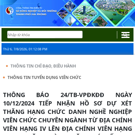
Thứ 6, 7/8/2026, 01:12:09 PM
THÔNG TIN CHỈ ĐẠO, ĐIỀU HÀNH
THÔNG TIN TUYỂN DỤNG VIÊN CHỨC
THÔNG BÁO 24/TB-VPĐKĐĐ NGÀY
10/12/2024 TIẾP NHẬN HỒ SƠ DỰ XÉT
THĂNG HẠNG CHỨC DANH NGHỀ NGHIỆP
VIÊN CHỨC CHUYÊN NGÀNH TỪ ĐỊA CHÍNH
VIÊN HẠNG IV LÊN ĐỊA CHÍNH VIÊN HẠNG