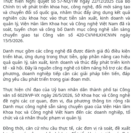
Thực hiện Nghị quyết số 57-NQ/TW ngày 22/12/2025 của Bộ
Chính trị về phát triển khoa học, công nghệ, đổi mới sáng tạo
và chuyển đổi số quốc gia, nhằm thúc đẩy ứng dụng kết quả
nghiên cứu khoa học vào thực tiễn sản xuất, kinh doanh và
quản lý, Viện Hàn lâm Khoa học và Công nghệ Việt Nam đã rà
soát, tuyển chọn và công bố Danh mục công nghệ sẵn sàng
chuyển giao tại Công văn số 420-CV/VHLKHCNVN ngày
15/5/2026.
Danh mục gồm các công nghệ đã được đánh giá đủ điều kiện
triển khai, ứng dụng trong thực tiễn, góp phần nâng cao hiệu
quả quản lý, sản xuất, kinh doanh và thúc đẩy phát triển kinh
tế - xã hội. Đây là nguồn công nghệ có tiềm năng hỗ trợ các địa
phương, doanh nghiệp tiếp cận các giải pháp tiên tiến, đáp
ứng yêu cầu phát triển trong giai đoạn mới.
Thực hiện chỉ đạo của Uỷ ban nhân dân thành phố tại Công
văn số 6029/VP-VX ngày 26/5/2026, Sở Khoa học và Công nghệ
đề nghị các cơ quan, đơn vị, địa phương thông tin rộng rãi
Danh mục công nghệ sẵn sàng chuyển giao của Viện Hàn lâm
Khoa học và Công nghệ Việt Nam đến các doanh nghiệp, tổ
chức và cá nhân thuộc phạm vi quản lý.
Đồng thời, căn cứ nhu cầu thực tế, các đơn vị rà soát, đề xuất