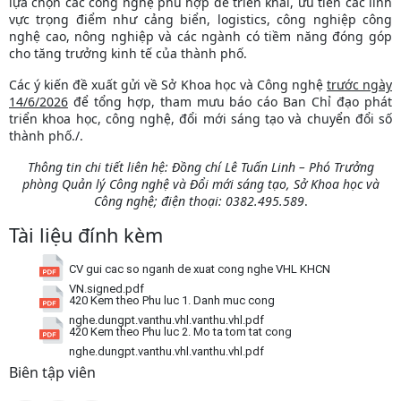
lựa chọn các công nghệ phù hợp để triển khai, ưu tiên các lĩnh
vực trọng điểm như cảng biển, logistics, công nghiệp công
nghệ cao, nông nghiệp và các ngành có tiềm năng đóng góp
cho tăng trưởng kinh tế của thành phố.
Các ý kiến đề xuất gửi về Sở Khoa học và Công nghệ
trước ngày
14/6/2026
để tổng hợp, tham mưu báo cáo Ban Chỉ đạo phát
triển khoa học, công nghệ, đổi mới sáng tạo và chuyển đổi số
thành phố./.
Thông tin chi tiết liên hệ: Đồng chí Lê Tuấn Linh – Phó Trưởng
phòng Quản lý Công nghệ và Đổi mới sáng tạo, Sở Khoa học và
Công nghệ; điện thoại: 0382.495.589
.
Tài liệu đính kèm
CV gui cac so nganh de xuat cong nghe VHL KHCN
VN.signed.pdf
420 Kem theo Phu luc 1. Danh muc cong
nghe.dungpt.vanthu.vhl.vanthu.vhl.pdf
420 Kem theo Phu luc 2. Mo ta tom tat cong
nghe.dungpt.vanthu.vhl.vanthu.vhl.pdf
Biên tập viên