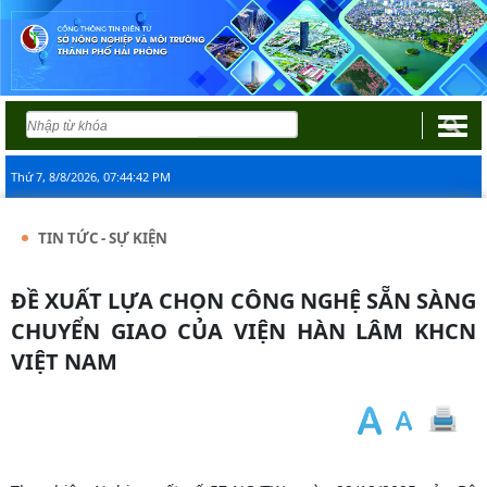
Thứ 7, 8/8/2026, 07:44:43 PM
TIN TỨC - SỰ KIỆN
ĐỀ XUẤT LỰA CHỌN CÔNG NGHỆ SẴN SÀNG
CHUYỂN GIAO CỦA VIỆN HÀN LÂM KHCN
VIỆT NAM