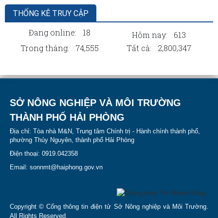
THỐNG KÊ TRUY CẬP
Đang online:
18
Hôm nay:
613
Trong tháng:
74,555
Tất cả:
2,800,347
SỞ NÔNG NGHIỆP VÀ MÔI TRƯỜNG
THÀNH PHỐ HẢI PHÒNG
Địa chỉ: Tòa nhà M&N, Trung tâm Chính trị - Hành chính thành phố,
phường Thủy Nguyên, thành phố Hải Phòng
Điện thoại: 0919.042358
Email: sonnmt@haiphong.gov.vn
Copyright © Cổng thông tin điện tử Sở Nông nghiệp và Môi Trường.
All Rights Reserved