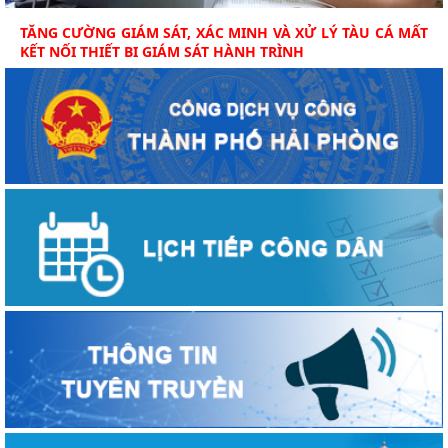
TĂNG CƯỜNG GIÁM SÁT, XÁC MINH VÀ XỬ LÝ TÀU CÁ MẤT
KẾT NỐI THIẾT BỊ GIÁM SÁT HÀNH TRÌNH
Thực hiện các quy định của Luật Thủy sản năm 2017 và chỉ
đạo của Bộ Nông nghiệp và Môi trường về...