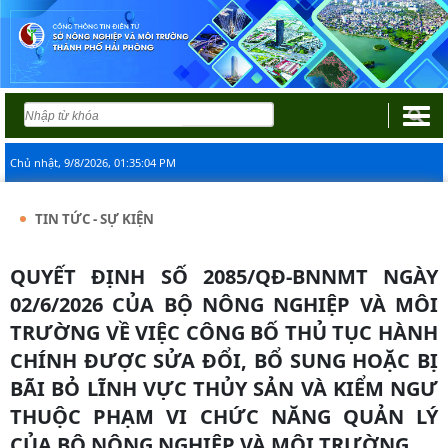
Chủ nhật, 9/8/2026, 01:35:04 PM
TIN TỨC - SỰ KIỆN
QUYẾT ĐỊNH SỐ 2085/QĐ-BNNMT NGÀY
02/6/2026 CỦA BỘ NÔNG NGHIỆP VÀ MÔI
TRƯỜNG VỀ VIỆC CÔNG BỐ THỦ TỤC HÀNH
CHÍNH ĐƯỢC SỬA ĐỔI, BỔ SUNG HOẶC BỊ
BÃI BỎ LĨNH VỰC THỦY SẢN VÀ KIỂM NGƯ
THUỘC PHẠM VI CHỨC NĂNG QUẢN LÝ
CỦA BỘ NÔNG NGHIỆP VÀ MÔI TRƯỜNG