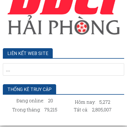
LIÊN KẾT WEB SITE
THỐNG KÊ TRUY CẬP
Đang online:
20
Hôm nay:
5,272
Trong tháng:
79,215
Tất cả:
2,805,007