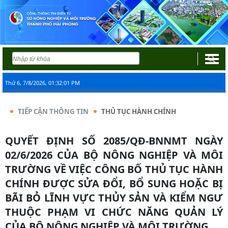
Thứ 6, 7/8/2026, 01:32:02 PM
TIẾP CẬN THÔNG TIN
THỦ TỤC HÀNH CHÍNH
QUYẾT ĐỊNH SỐ 2085/QĐ-BNNMT NGÀY
02/6/2026 CỦA BỘ NÔNG NGHIỆP VÀ MÔI
TRƯỜNG VỀ VIỆC CÔNG BỐ THỦ TỤC HÀNH
CHÍNH ĐƯỢC SỬA ĐỔI, BỔ SUNG HOẶC BỊ
BÃI BỎ LĨNH VỰC THỦY SẢN VÀ KIỂM NGƯ
THUỘC PHẠM VI CHỨC NĂNG QUẢN LÝ
CỦA BỘ NÔNG NGHIỆP VÀ MÔI TRƯỜNG