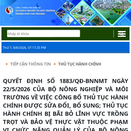
Thứ 7, 8/8/2026, 07:17:25 PM
TIẾP CẬN THÔNG TIN
THỦ TỤC HÀNH CHÍNH
QUYẾT ĐỊNH SỐ 1883/QĐ-BNNMT NGÀY
22/5/2026 CỦA BỘ NÔNG NGHIỆP VÀ MÔI
TRƯỜNG VỀ VIỆC CÔNG BỐ THỦ TỤC HÀNH
CHÍNH ĐƯỢC SỬA ĐỔI, BỔ SUNG; THỦ TỤC
HÀNH CHÍNH BỊ BÃI BỎ LĨNH VỰC TRỒNG
TRỌT VÀ BẢO VỆ THỰC VẬT THUỘC PHẠM
VI CHỨC NĂNG QUẢN LÝ CỦA BỘ NÔNG