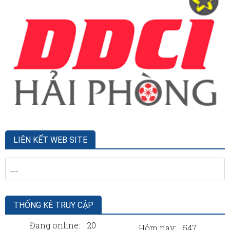
LIÊN KẾT WEB SITE
THỐNG KÊ TRUY CẬP
Đang online:
20
Hôm nay:
547