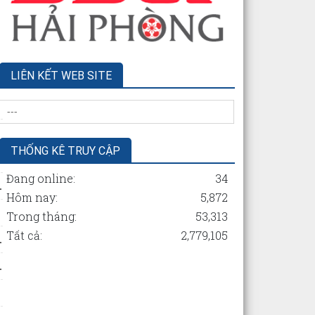
LIÊN KẾT WEB SITE
THỐNG KÊ TRUY CẬP
Đang online:
34
.
Hôm nay:
5,872
Trong tháng:
53,313
Tất cả:
2,779,105
.
.