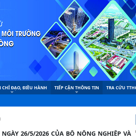
 CHỈ ĐẠO, ĐIỀU HÀNH
TIẾP CẬN THÔNG TIN
TRA CỨU TTH
H