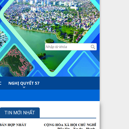
C
NGHỊ QUYẾT 57
TIN MỚI NHẤT