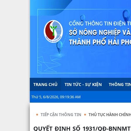
TRANG CHỦ
TIN TỨC - SỰ KIỆN
THÔNG TIN
Thứ 5, 6/8/2026, 09:19:37 AM
TIẾP CẬN THÔNG TIN
THỦ TỤC HÀNH CHÍN
QUYẾT ĐỊNH SỐ 1931/QĐ-BNNMT NGÀY 26/5/2026 CỦA BỘ NÔNG NGHIỆP VÀ