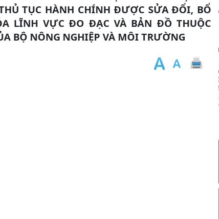
THỦ TỤC HÀNH CHÍNH ĐƯỢC SỬA ĐỔI, BỔ
ÓA LĨNH VỰC ĐO ĐẠC VÀ BẢN ĐỒ THUỘC
ỦA BỘ NÔNG NGHIỆP VÀ MÔI TRƯỜNG