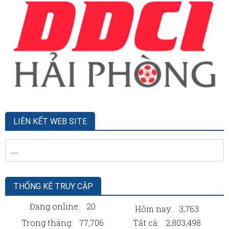
LIÊN KẾT WEB SITE
THỐNG KÊ TRUY CẬP
Đang online:
20
Hôm nay:
3,763
Trong tháng:
77,706
Tất cả:
2,803,498