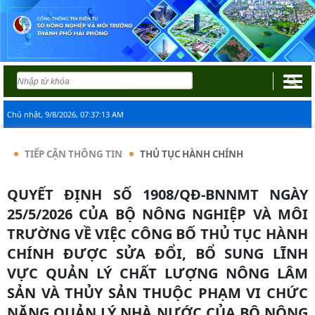
Chủ nhật, 9/8/2026, 07:37:13 AM
TIẾP CẬN THÔNG TIN
THỦ TỤC HÀNH CHÍNH
QUYẾT ĐỊNH SỐ 1908/QĐ-BNNMT NGÀY
25/5/2026 CỦA BỘ NÔNG NGHIỆP VÀ MÔI
TRƯỜNG VỀ VIỆC CÔNG BỐ THỦ TỤC HÀNH
CHÍNH ĐƯỢC SỬA ĐỔI, BỔ SUNG LĨNH
VỰC QUẢN LÝ CHẤT LƯỢNG NÔNG LÂM
SẢN VÀ THỦY SẢN THUỘC PHẠM VI CHỨC
NĂNG QUẢN LÝ NHÀ NƯỚC CỦA BỘ NÔNG